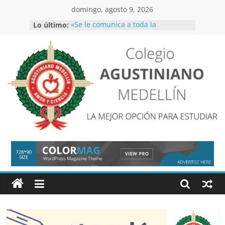
Saltar
domingo, agosto 9, 2026
al
Lo último:
«Se le comunica a toda la
contenido
comunidad educativa que el
simulacro de evacuación se llevará
a cabo entre el 01 y 05 de junio
CIRCULAR CATEDRA SOCIO-
EMOCIONAL
Inscripciones 2027
COLEGIO
Inscripciones
AGUSTINIANO
MEDELLIN
LA
MEJOR
OPCIÓN
PARA
ESTUDIAR