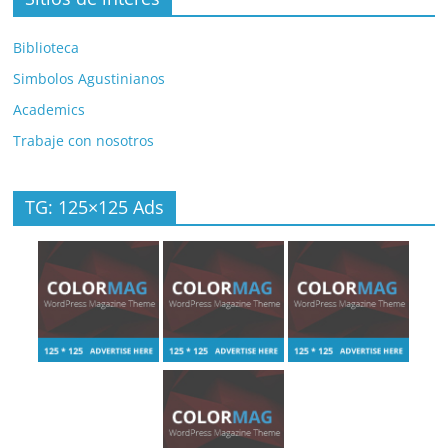
Biblioteca
Simbolos Agustinianos
Academics
Trabaje con nosotros
TG: 125×125 Ads