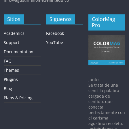
info@agustinianomedellin.edu.co
Sitios
Siguenos
ColorMag
Pro
Academics
Facebook
Support
YouTube
Documentation
FAQ
Themes
Plugins
Juntos
Se trata de una
Blog
sencilla palabra
cargada de
Plans & Pricing
sentido, que
conecta
perfectamente con
el carisma
agustino recoleto,
invitándonos a