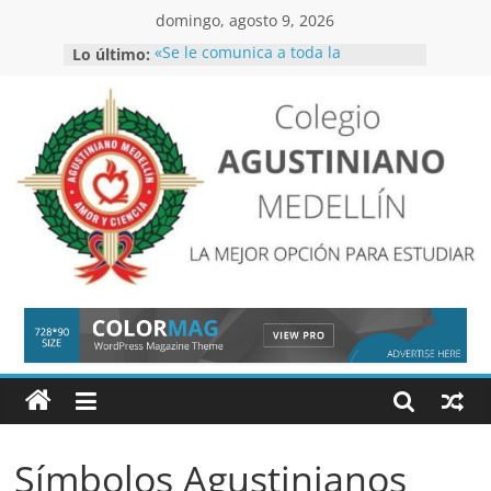
Saltar
domingo, agosto 9, 2026
al
Lo último:
«Se le comunica a toda la
contenido
comunidad educativa que el
simulacro de evacuación se llevará
a cabo entre el 01 y 05 de junio
CIRCULAR CATEDRA SOCIO-
EMOCIONAL
Inscripciones 2027
COLEGIO
Inscripciones
AGUSTINIANO
MEDELLIN
LA
MEJOR
OPCIÓN
PARA
Símbolos Agustinianos
ESTUDIAR