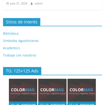
julio 31, 2026
admin
Sitios de interés
Biblioteca
Simbolos Agustinianos
Academics
Trabaje con nosotros
TG: 125×125 Ads