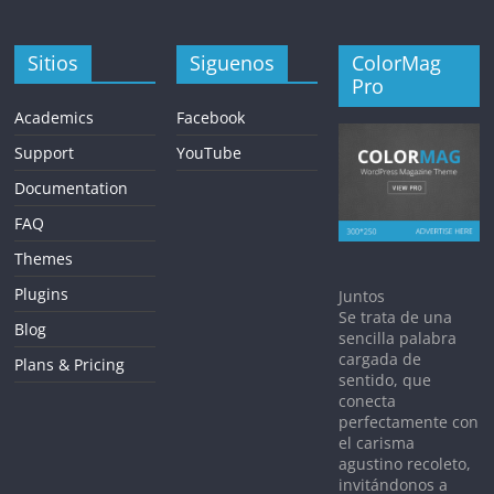
Sitios
Siguenos
ColorMag
Pro
Academics
Facebook
Support
YouTube
Documentation
FAQ
Themes
Plugins
Juntos
Se trata de una
Blog
sencilla palabra
cargada de
Plans & Pricing
sentido, que
conecta
perfectamente con
el carisma
agustino recoleto,
invitándonos a