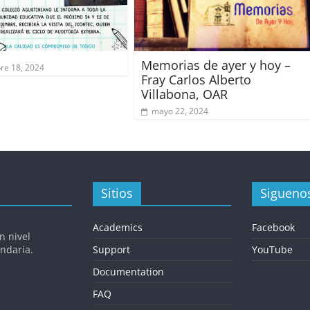
Memorias de ayer y hoy –
re 18, 2024
Fray Carlos Alberto
Villabona, OAR
mayo 22, 2024
Sitios
Sigueno
Academics
Facebook
n nivel
undaria.
Support
YouTube
Documentation
FAQ