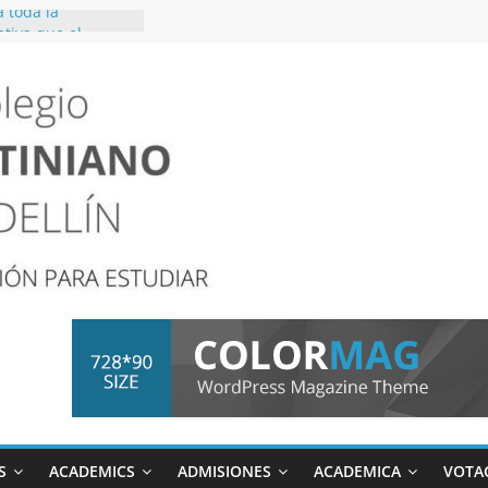
 toda la
tiva que el
cuación se llevará
1 y 05 de junio
RA SOCIO-
27
S
ACADEMICS
ADMISIONES
ACADEMICA
VOTA