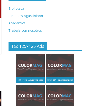
Biblioteca
Simbolos Agustinianos
Academics
Trabaje con nosotros
TG: 125×125 Ads