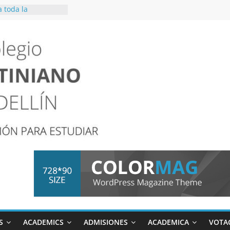
 toda la
tiva que el
cuación se llevará
1 y 05 de junio
RA SOCIO-
27
S
ACADEMICS
ADMISIONES
ACADEMICA
VOTA