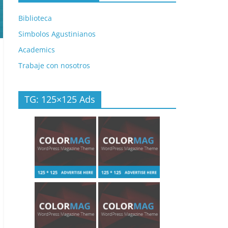
Biblioteca
Simbolos Agustinianos
Academics
Trabaje con nosotros
TG: 125×125 Ads