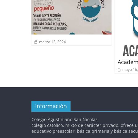
marzo 12, 2024
Academ
mayo 16,
Información
Colegio Agustiniano San Nicolas
colegio católico, mixto de carácter privado, ofrece u
educativo preescolar, básica primaria y básica sec