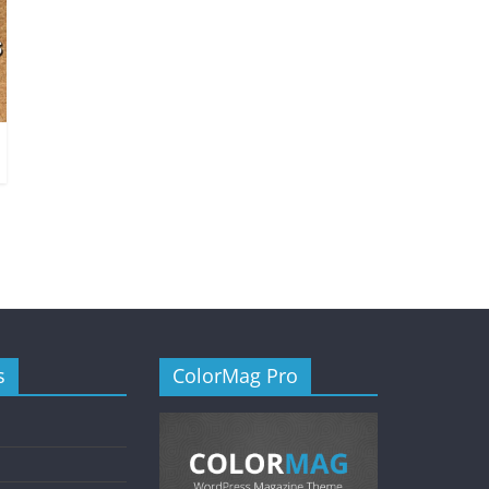
s
ColorMag Pro