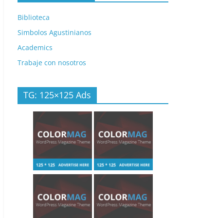
Biblioteca
Simbolos Agustinianos
Academics
Trabaje con nosotros
TG: 125×125 Ads