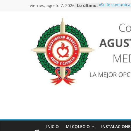
Saltar
viernes, agosto 7, 2026
Lo último:
«Se le comunica 
al
comunidad educ
simulacro de ev
contenido
a cabo entre el 
CIRCULAR CATE
EMOCIONAL
Inscripciones 2
Inscripciones
COLEGIO
AGUSTINIANO
MEDELLIN
LA
MEJOR
OPCIÓN
PARA
INICIO
MI COLEGIO
INSTALACIONE
ESTUDIAR