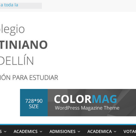
a toda la
ativa que el
acuación se llevará
01 y 05 de junio
DRA SOCIO-
027
S
ACADEMICS
ADMISIONES
ACADEMICA
VOTA