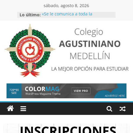
Saltar
sábado, agosto 8, 2026
al
Lo último:
«Se le comunica a toda la
contenido
comunidad educativa que el
simulacro de evacuación se llevará
a cabo entre el 01 y 05 de junio
CIRCULAR CATEDRA SOCIO-
EMOCIONAL
Inscripciones 2027
COLEGIO
Inscripciones
AGUSTINIANO
MEDELLIN
LA
MEJOR
OPCIÓN
PARA
ESTUDIAR